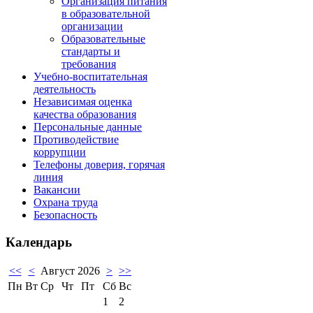
Организация питания
в образовательной
организации
Образовательные
стандарты и
требования
Учебно-воспитательная
деятельность
Независимая оценка
качества образования
Персональные данные
Противодействие
коррупции
Телефоны доверия, горячая
линия
Вакансии
Охрана труда
Безопасность
Календарь
<<
<
Август 2026
>
>>
Пн
Вт
Ср
Чт
Пт
Сб
Вс
1
2