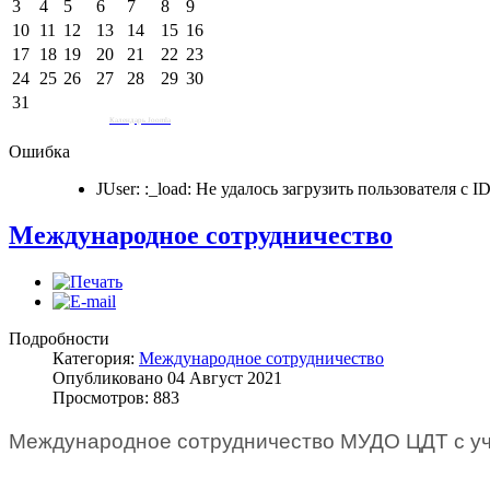
3
4
5
6
7
8
9
10
11
12
13
14
15
16
17
18
19
20
21
22
23
24
25
26
27
28
29
30
31
Календарь Joomla
Ошибка
JUser: :_load: Не удалось загрузить пользователя с ID
Международное сотрудничество
Подробности
Категория:
Международное сотрудничество
Опубликовано 04 Август 2021
Просмотров: 883
Международное сотрудничество МУДО ЦДТ с учр