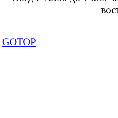
вос
GOTOP