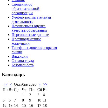
Сведения об
образовательной
организации
Учебно-воспитательная
деятельность
Независимая оценка
качества образования
Персональные данные
Противодействие
коррупции
Телефоны доверия, горячая
линия
Вакансии
Охрана труда
Безопасность
Календарь
<<
<
Октябрь 2026
>
>>
Пн
Вт
Ср
Чт
Пт
Сб
Вс
1
2
3
4
5
6
7
8
9
10
11
12
13
14
15
16
17
18