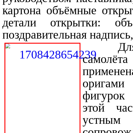
картона объёмные откры
детали открытки: об
поздравительная надпись,
Для 
самол
примен
оригами
фигурок 
этой ча
устным
сопрово