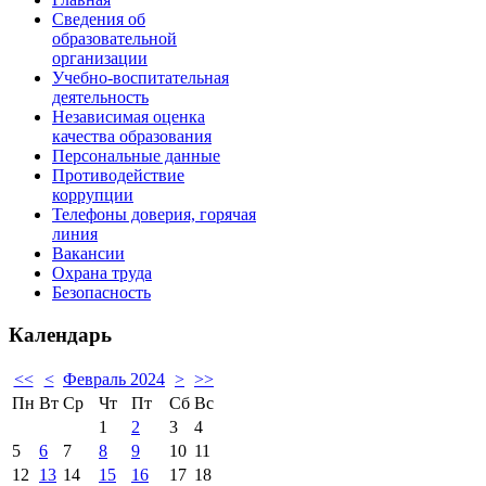
Сведения об
образовательной
организации
Учебно-воспитательная
деятельность
Независимая оценка
качества образования
Персональные данные
Противодействие
коррупции
Телефоны доверия, горячая
линия
Вакансии
Охрана труда
Безопасность
Календарь
<<
<
Февраль 2024
>
>>
Пн
Вт
Ср
Чт
Пт
Сб
Вс
1
2
3
4
5
6
7
8
9
10
11
12
13
14
15
16
17
18