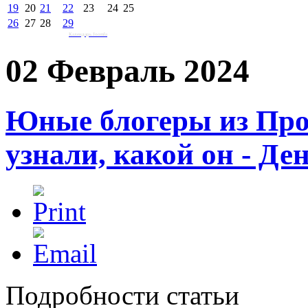
19
20
21
22
23
24
25
26
27
28
29
Календарь Joomla
02 Февраль 2024
Юные блогеры из Про
узнали, какой он - Де
Подробности статьи