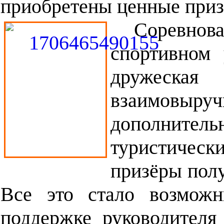
приобретены ценные приз
Соревно
спортивном
дружеская 
взаимовыру
дополните
туристическ
призёры полу
Все это стало возмож
поддержке руководите