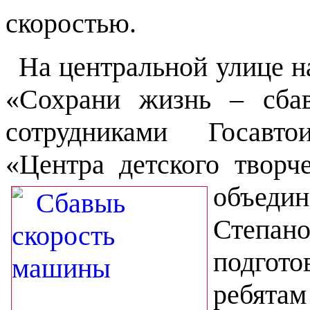
скоростью.
На центральной улице н
«Сохрани жизнь – сбав
сотрудниками Госав
«Центра детского творче
объед
Сте
подгот
ребятам