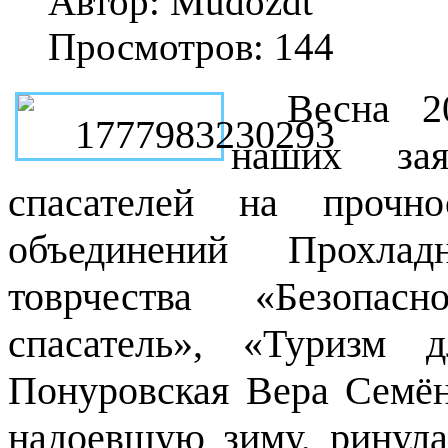
Автор: Mudozdt
Просмотров: 144
Весна 2
наших за
спасателей на прочн
объединений Прохлад
товрчества «Безопас
спасатель», «Туризм 
Понуровская Вера Семён
надоевшую зиму, ринула