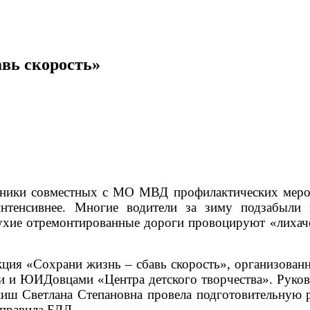
авь скорость»
ники совместных с МО МВД профилактических меро
интенсивнее. Многие водители за зиму подзабыли 
 сухие отремонтированные дороги провоцируют «лихач
кция «Сохрани жизнь – сбавь скорость», организован
и и ЮИДовцами «Центра детского творчества». Руков
ш Светлана Степановна провела подготовительную р
 правила БДД.