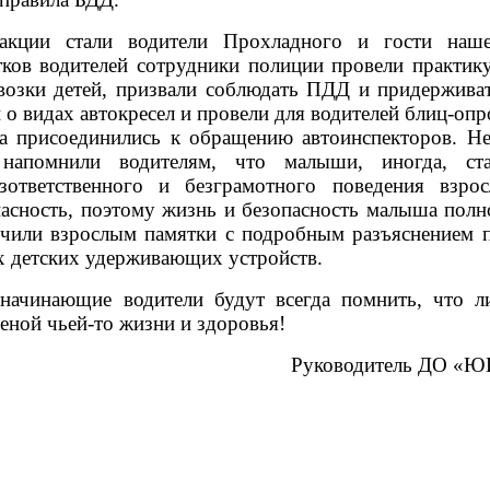
акции стали водители Прохладного и гости наше
тков водителей сотрудники полиции провели практи
возки детей, призвали соблюдать ПДД и придерживат
 о видах автокресел и провели для водителей блиц-оп
а присоединились к обращению автоинспекторов. Не
 напомнили водителям, что малыши, иногда, ста
зответственного и безграмотного поведения взро
пасность, поэтому жизнь и безопасность малыша полн
чили взрослым памятки с подробным разъяснением п
х детских удерживающих устройств.
 начинающие водители будут всегда помнить, что л
еной чьей-то жизни и здоровья!
Руководитель ДО «Ю