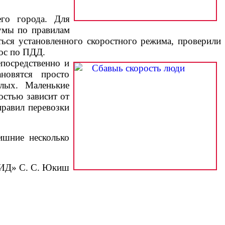
го города. Для
кумы по правилам
ься установленного скоростного режима, проверили
рос по ПДД.
посредственно и
новятся просто
слых. Маленькие
остью зависит от
равил перевозки
ишние несколько
ИД» С. С. Юкиш